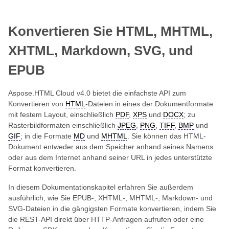
Konvertieren Sie HTML, MHTML,
XHTML, Markdown, SVG, und
EPUB
Aspose.HTML Cloud v4.0 bietet die einfachste API zum
Konvertieren von
HTML
-Dateien in eines der Dokumentformate
mit festem Layout, einschließlich
PDF
,
XPS
und
DOCX
; zu
Rasterbildformaten einschließlich
JPEG
,
PNG
,
TIFF
,
BMP
und
GIF
; in die Formate
MD
und
MHTML
. Sie können das HTML-
Dokument entweder aus dem Speicher anhand seines Namens
oder aus dem Internet anhand seiner URL in jedes unterstützte
Format konvertieren.
In diesem Dokumentationskapitel erfahren Sie außerdem
ausführlich, wie Sie EPUB-, XHTML-, MHTML-, Markdown- und
SVG-Dateien in die gängigsten Formate konvertieren, indem Sie
die REST-API direkt über HTTP-Anfragen aufrufen oder eine