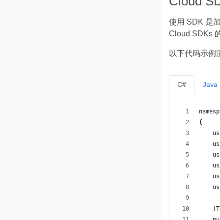
Cloud 
使用 SDK 
Cloud SDK
以下代码示例演示
C#
Java
namesp
{
    us
    us
    us
    us
    us
    us
    [T
    pu