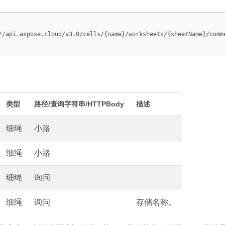
//api.aspose.cloud/v3.0/cells/
{
name
}
/worksheets/
{
sheetName
}
/comme
类型
路径/查询字符串/HTTPBody
描述
细绳
小路
细绳
小路
细绳
询问
细绳
询问
存储名称。