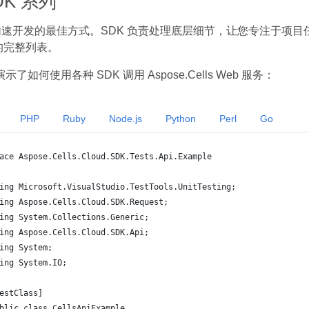
SDK 系列
是加速开发的最佳方式。SDK 负责处理底层细节，让您专注于项
s 的完整列表。
了如何使用各种 SDK 调用 Aspose.Cells Web 服务：
PHP
Ruby
Node.js
Python
Perl
Go
ace Aspose.Cells.Cloud.SDK.Tests.Api.Example
ing Microsoft.VisualStudio.TestTools.UnitTesting;
ing Aspose.Cells.Cloud.SDK.Request;
ing System.Collections.Generic;
ing Aspose.Cells.Cloud.SDK.Api;
ing System;
ing System.IO;
estClass]
blic class CellsApiExample