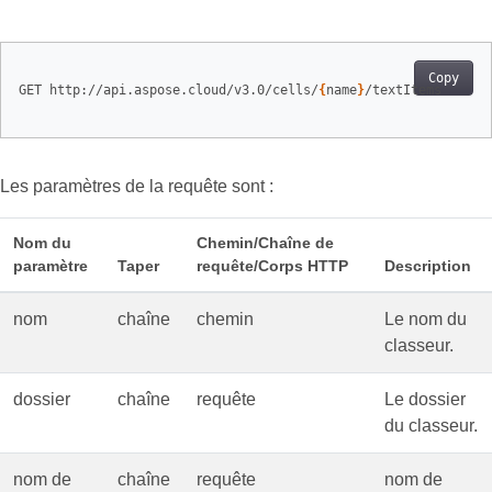
Copy
GET http://api.aspose.cloud/v3.0/cells/
{
name
}
/textItems

Les paramètres de la requête sont :
Nom du
Chemin/Chaîne de
paramètre
Taper
requête/Corps HTTP
Description
nom
chaîne
chemin
Le nom du
classeur.
dossier
chaîne
requête
Le dossier
du classeur.
nom de
chaîne
requête
nom de