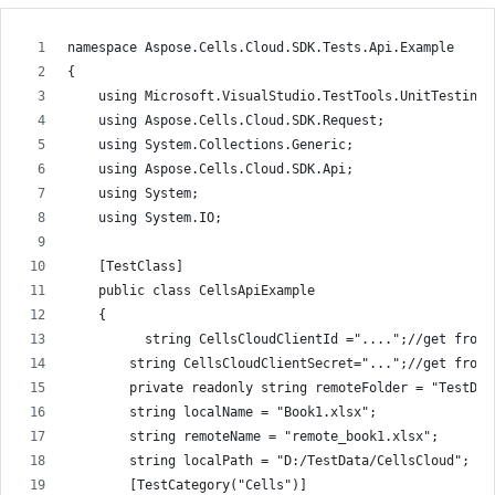
namespace Aspose.Cells.Cloud.SDK.Tests.Api.Example
{
    using Microsoft.VisualStudio.TestTools.UnitTesting;
    using Aspose.Cells.Cloud.SDK.Request;
    using System.Collections.Generic;
    using Aspose.Cells.Cloud.SDK.Api;
    using System;
    using System.IO;
    [TestClass]
    public class CellsApiExample
    {
          string CellsCloudClientId ="....";//get from 
        string CellsCloudClientSecret="...";//get from 
        private readonly string remoteFolder = "TestDat
        string localName = "Book1.xlsx";
        string remoteName = "remote_book1.xlsx";
        string localPath = "D:/TestData/CellsCloud";
        [TestCategory("Cells")]