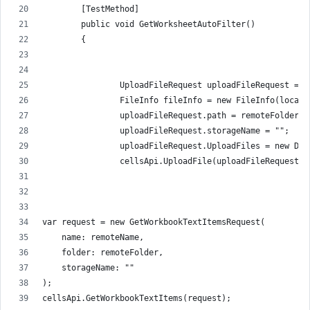
        [TestMethod]
        public void GetWorksheetAutoFilter()
        {
                UploadFileRequest uploadFileRequest = n
                FileInfo fileInfo = new FileInfo(localP
                uploadFileRequest.path = remoteFolder +
                uploadFileRequest.storageName = "";
                uploadFileRequest.UploadFiles = new Dic
                cellsApi.UploadFile(uploadFileRequest);
var request = new GetWorkbookTextItemsRequest(
    name: remoteName,
    folder: remoteFolder,
    storageName: ""
);
cellsApi.GetWorkbookTextItems(request);