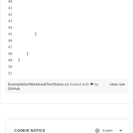
        }
    }
}
ExampleGetWorkbookTextItems.cs
hosted with ❤ by
view raw
GitHub
COOKIE NOTICE